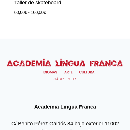
Taller de skateboard
Rango
60,00
€
-
160,00
€
de
precios:
desde
60,00€
hasta
160,00€
Academia Lingua Franca
C/ Benito Pérez Galdós 84 bajo exterior 11002